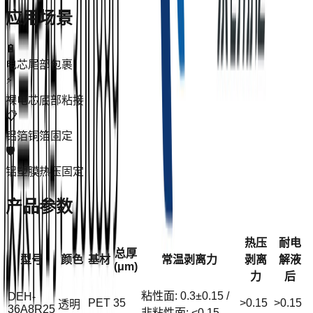
应用场景
🔋
电芯尾部包裹
⚡
裸电芯底部粘接
📋
铝箔铜箔固定
🛡️
铝塑膜热压固定
产品参数
热压
耐电
总厚
型号
颜色
基材
常温剥离力
剥离
解液
(μm)
力
后
粘性面: 0.3±0.15 /
DEH-
PET
35
>0.15
>0.15
透明
36A8R25
非粘性面: <0.15