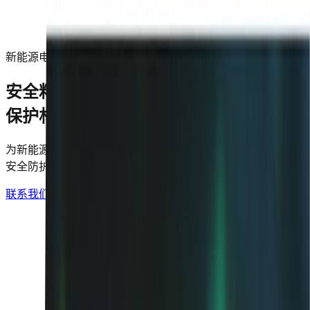
首页
关于我们
产品中心
核心能力
行业动态
联系我们
新能源电池材料专家
安全粘接
保护材料
为新能源汽车、储能系统、消费电子提供领先的胶粘、绝缘、
安全防护材料
联系我们