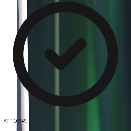
IATF 16949